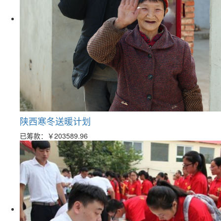
陕西寒冬送暖计划
已筹款：
￥203589.96