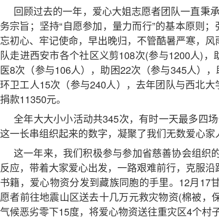
回顾过去的一年，爱心大姐志愿者团队一直秉承“
务宗旨；坚持“自愿参加，量力而行”的基本原则；
忘初心、牢记使命，早出晚归，不管酷暑严寒，风
队走进西安市各个社区义剪108次(参与1200人)，
医8次（参与106人），助困22次（参与345人），
环卫工人15次（参与240人），去年团队与西北
捐款11350元。
全年大大小小活动共345次，有时一天最多四场
这一长串组织起来的数字，凝聚了我们无数爱心家
这一年来，我们积极参与参加省慈善协会组织的
反应，带着大家爱心出发，一路艰难前行，克服沿
书籍，爱心物资分发到藏族同胞的手里。12月1
愿者前往地震山区送去十几万元救灾物资(棉被，
气候恶劣零下15度，将爱心物资送往重灾区4个村