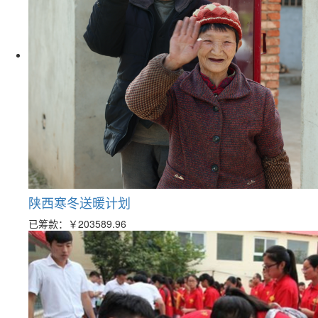
陕西寒冬送暖计划
已筹款：
￥203589.96