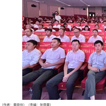
（作者：黄晓信）（责编：张蓓蕾）