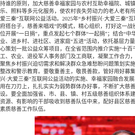
持谁的原则，加大慈善幸福家园与农村互助幸福院、城镇
乐、照料等多元化服务，使农村丧失劳动力的老人老有所
爱三秦”互联网公益活动。2025年“乡村振兴·大爱三秦”
府搭台子，慈善来唱戏”的模式，精心组织，打好这一战
位开展“一日捐”，重点发起七个群体“一起捐”；结合“
业、进乡村、进社区、进家庭“五进”活动，依托基层力
心策划一批公益众筹项目，在全省范围内推介实施“十百
工、农业、退役军人事务部门及工商联，凝聚工作合力，
聚焦乡村振兴迫切需求和解决群众急难愁盼问题策划实
整改和警示教育。要敬重善主，敬畏善款，管好用好募集的
兴·大爱三秦”互联网公益活动的实施、幸福家园融合发
用在刀刃上，扎扎实实为弱势群体办好事，不断扩大慈
设。要全面加强省、市、县、镇、村五级慈善组织体系
资源、有影响的干部吸收到慈善队伍中来，配好县区慈
素质慈善工作队伍。