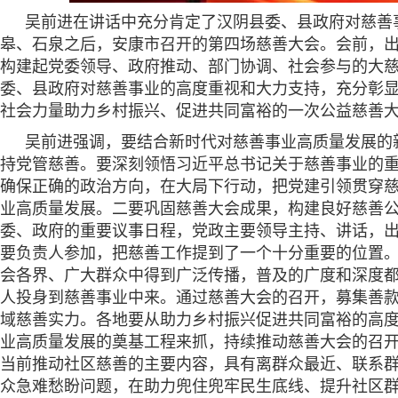
吴前进在讲话中充分肯定了汉阴县委、县政府对慈善
皋、石泉之后，安康市召开的第四场慈善大会。会前，
构建起党委领导、政府推动、部门协调、社会参与的大
委、县政府对慈善事业的高度重视和大力支持，充分彰
社会力量助力乡村振兴、促进共同富裕的一次公益慈善
吴前进强调，要结合新时代对慈善事业高质量发展的
持党管慈善。要深刻领悟习近平总书记关于慈善事业的
确保正确的政治方向，在大局下行动，把党建引领贯穿
业高质量发展。二要巩固慈善大会成果，构建良好慈善
委、政府的重要议事日程，党政主要领导主持、讲话，
要负责人参加，把慈善工作提到了一个十分重要的位置
会各界、广大群众中得到广泛传播，普及的广度和深度
人投身到慈善事业中来。通过慈善大会的召开，募集善
域慈善实力。各地要从助力乡村振兴促进共同富裕的高
业高质量发展的奠基工程来抓，持续推动慈善大会的召开
当前推动社区慈善的主要内容，具有离群众最近、联系群
众急难愁盼问题，在助力兜住兜牢民生底线、提升社区