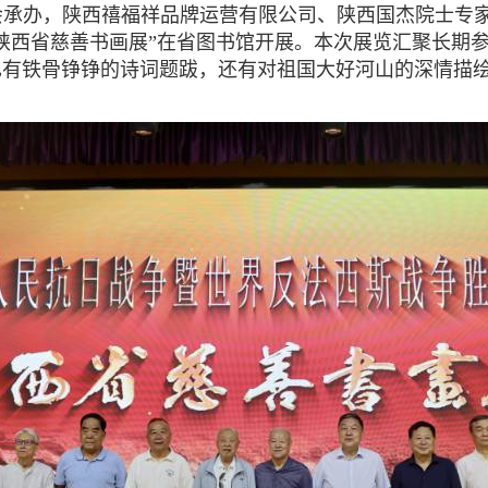
究会承办，陕西禧福祥品牌运营有限公司、陕西国杰院士专
陕西省慈善书画展”在省图书馆开展。本次展览汇聚长期参
也有铁骨铮铮的诗词题跋，还有对祖国大好河山的深情描