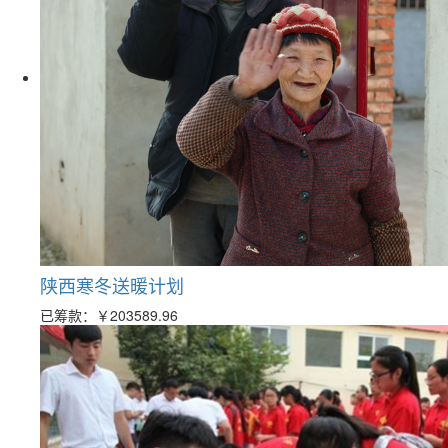
陕西寒冬送暖计划
已筹款：
￥203589.96