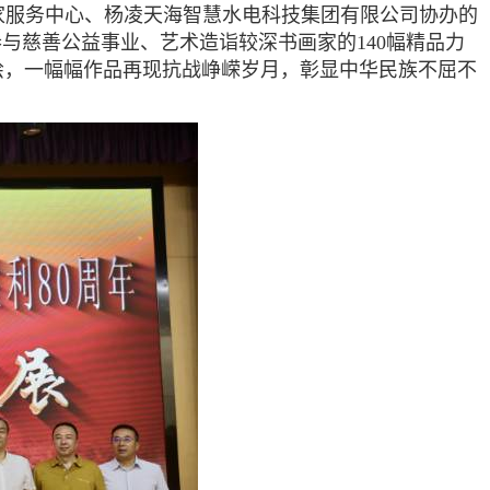
家服务中心、杨凌天海智慧水电科技集团有限公司协办的
与慈善公益事业、艺术造诣较深书画家的140幅精品力
绘，一幅幅作品再现抗战峥嵘岁月，彰显中华民族不屈不